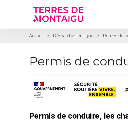
Gestion des traceurs
Accueil
Démarches en ligne
Permis de c
Permis de condu
Permis de conduire, les c