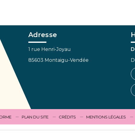
Adresse
H
1 rue Henri-Joyau
D
85603 Montaigu-Vendée
D
FORME
PLAN DU SITE
CRÉDITS
MENTIONS LÉGALES