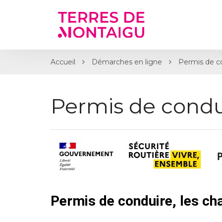
Gestion des traceurs
Accueil
Démarches en ligne
Permis de c
Permis de condu
Permis de conduire, les c