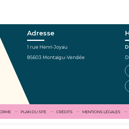
Adresse
H
1 rue Henri-Joyau
D
85603 Montaigu-Vendée
D
FORME
PLAN DU SITE
CRÉDITS
MENTIONS LÉGALES