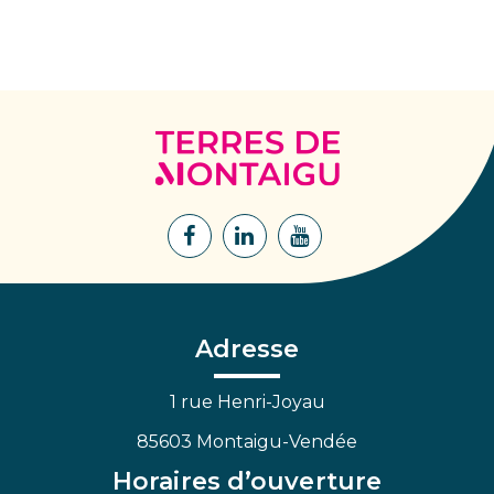
Terres
de
Montaigu
Lien
Lien
Lien
vers
vers
vers
le
le
la
compte
compte
chaîne
Facebook
Linkedin
Youtube
Adresse
1 rue Henri-Joyau
85603 Montaigu-Vendée
Horaires d’ouverture