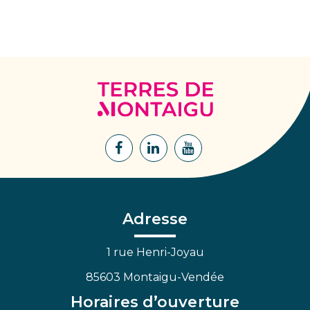
Terres
de
Montaigu
Lien
Lien
Lien
vers
vers
vers
le
le
la
compte
compte
chaîne
Facebook
Linkedin
Youtube
Adresse
1 rue Henri-Joyau
85603 Montaigu-Vendée
Horaires d’ouverture