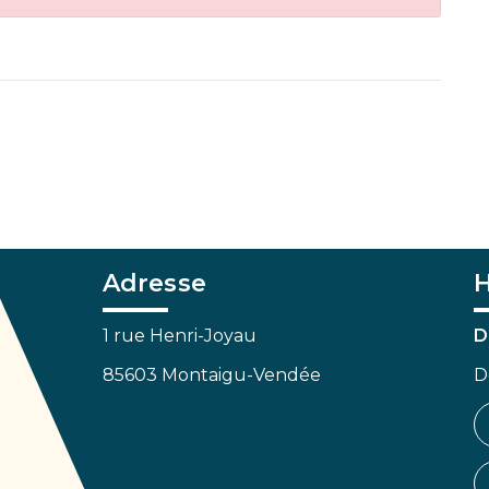
Adresse
H
1 rue Henri-Joyau
D
85603 Montaigu-Vendée
D