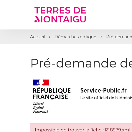
Gestion des traceurs
Accueil
Démarches en ligne
Pré-demand
Pré-demande d
Impossible de trouver la fiche : R18579.xml