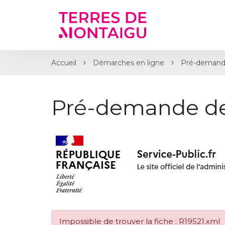
Gestion des traceurs
Accueil
Démarches en ligne
Pré-demand
Pré-demande d
Impossible de trouver la fiche : R19521.xml