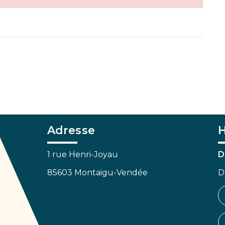
Adresse
H
1 rue Henri-Joyau
D
85603 Montaigu-Vendée
D