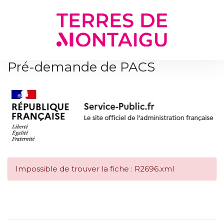
Gestion des traceurs
Pré-demande de PACS
Impossible de trouver la fiche : R2696.xml