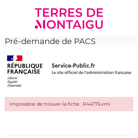
Gestion des traceurs
Pré-demande de PACS
Impossible de trouver la fiche : R44776.xml