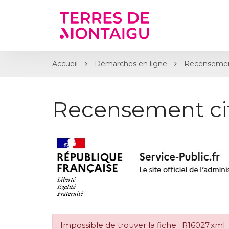
Gestion des traceurs
Accueil
Démarches en ligne
Recensemen
Recensement ci
Impossible de trouver la fiche : R16027.xml