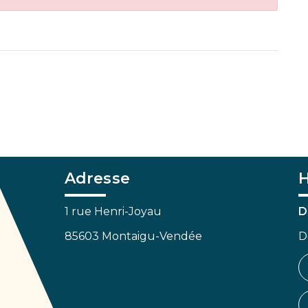
Adresse
H
1 rue Henri-Joyau
D
85603 Montaigu-Vendée
D