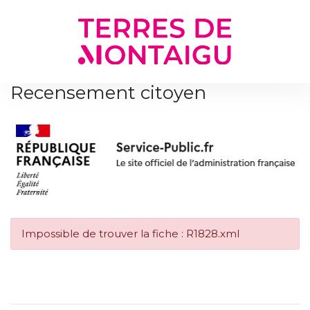
Gestion des traceurs
Recensement citoyen
Impossible de trouver la fiche : R1828.xml