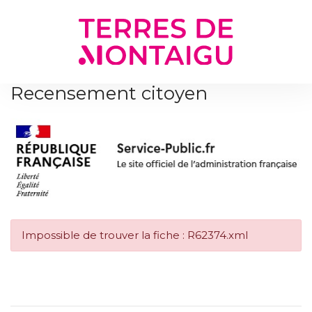
Gestion des traceurs
Recensement citoyen
Impossible de trouver la fiche : R62374.xml