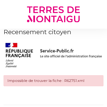
Gestion des traceurs
Recensement citoyen
Impossible de trouver la fiche : R62751.xml