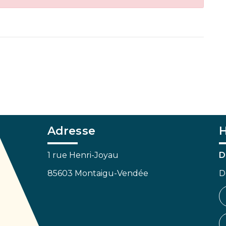
Adresse
H
1 rue Henri-Joyau
D
85603 Montaigu-Vendée
D