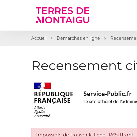
Gestion des traceurs
Accueil
Démarches en ligne
Recensemen
Recensement ci
Impossible de trouver la fiche : R65111.xml