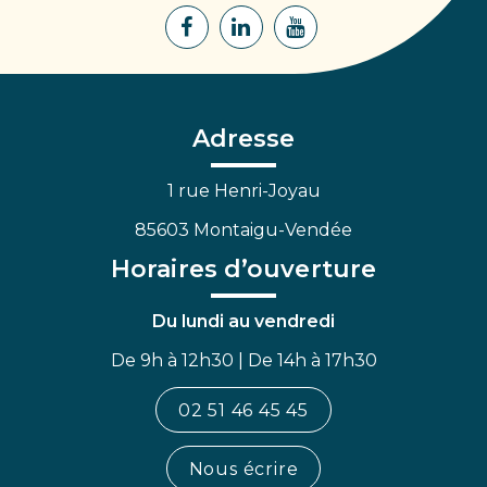
Lien
Lien
Lien
vers
vers
vers
le
le
la
compte
compte
chaîne
Facebook
Linkedin
Youtube
Adresse
1 rue Henri-Joyau
85603 Montaigu-Vendée
Horaires d’ouverture
Du lundi au vendredi
De 9h à 12h30 | De 14h à 17h30
02 51 46 45 45
Nous écrire