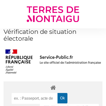
Gestion des traceurs
Vérification de situation
électorale