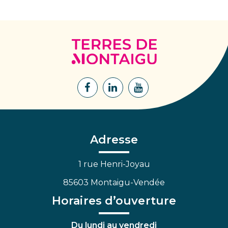
Terres
de
Montaigu
Lien
Lien
Lien
vers
vers
vers
le
le
la
compte
compte
chaîne
Facebook
Linkedin
Youtube
Adresse
1 rue Henri-Joyau
85603 Montaigu-Vendée
Horaires d’ouverture
Du lundi au vendredi