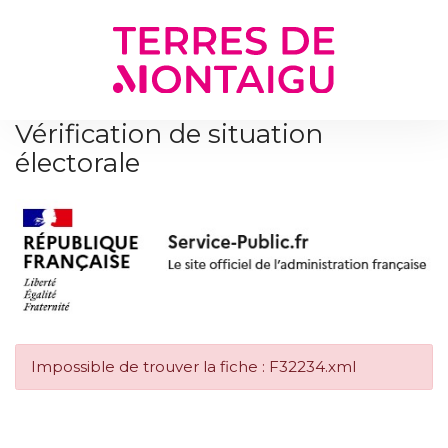
Gestion des traceurs
Vérification de situation
électorale
Impossible de trouver la fiche : F32234.xml