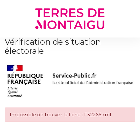
Gestion des traceurs
Vérification de situation
électorale
Impossible de trouver la fiche : F32266.xml