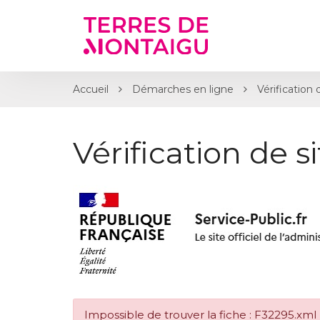
Gestion des traceurs
Accueil
Démarches en ligne
Vérification 
Vérification de s
Impossible de trouver la fiche : F32295.xml