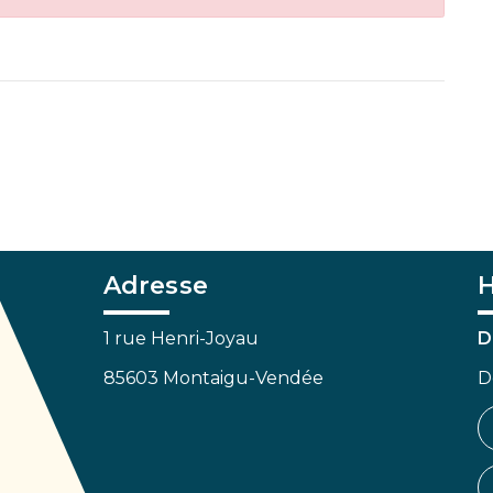
Adresse
H
1 rue Henri-Joyau
D
85603 Montaigu-Vendée
D