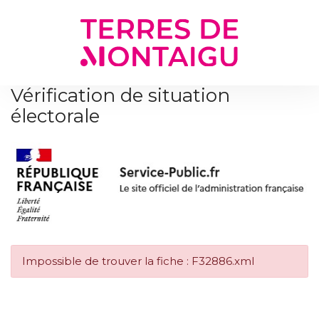
Gestion des traceurs
Vérification de situation
électorale
Impossible de trouver la fiche : F32886.xml