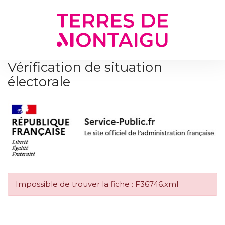
Gestion des traceurs
Vérification de situation
électorale
Impossible de trouver la fiche : F36746.xml