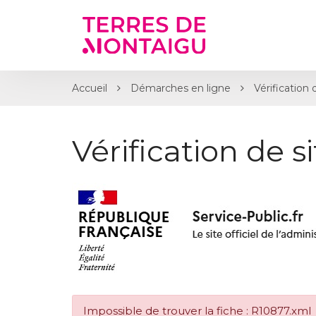
Gestion des traceurs
Accueil
Démarches en ligne
Vérification 
Vérification de s
Impossible de trouver la fiche : R10877.xml