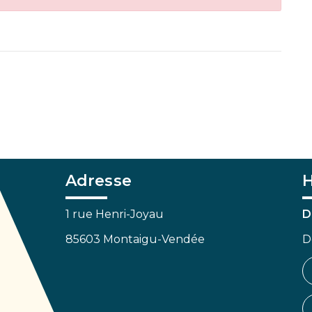
Adresse
H
1 rue Henri-Joyau
D
85603 Montaigu-Vendée
D