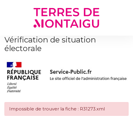
Gestion des traceurs
Vérification de situation
électorale
Impossible de trouver la fiche : R31273.xml