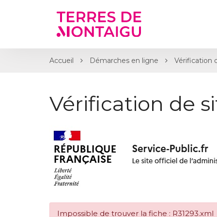
Gestion des traceurs
Accueil
Démarches en ligne
Vérification 
Vérification de s
Impossible de trouver la fiche : R31293.xml