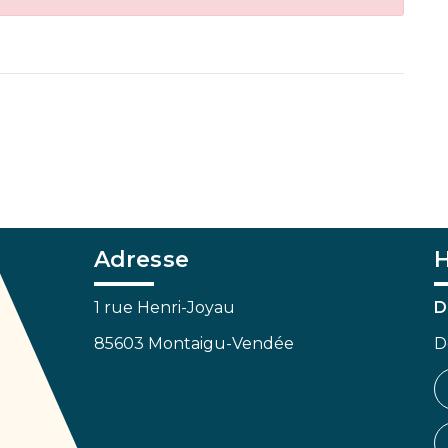
Adresse
H
1 rue Henri-Joyau
D
85603 Montaigu-Vendée
D