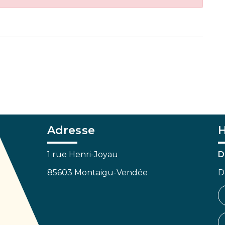
Adresse
H
1 rue Henri-Joyau
D
85603 Montaigu-Vendée
D