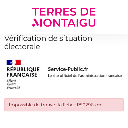
Gestion des traceurs
Vérification de situation
électorale
Impossible de trouver la fiche : R50296.xml