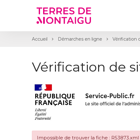
Gestion des traceurs
Accueil
Démarches en ligne
Vérification 
Vérification de s
Impossible de trouver la fiche : R53873.xml