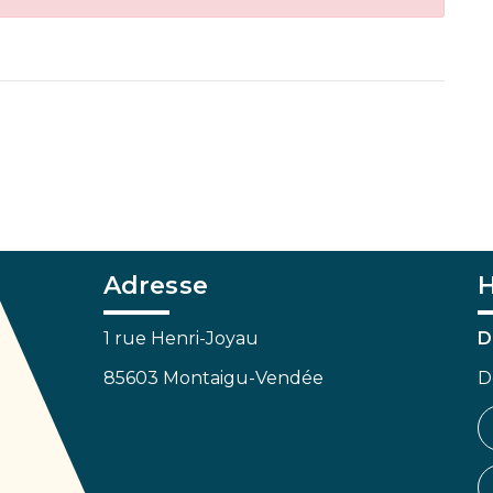
Adresse
H
1 rue Henri-Joyau
D
85603 Montaigu-Vendée
D