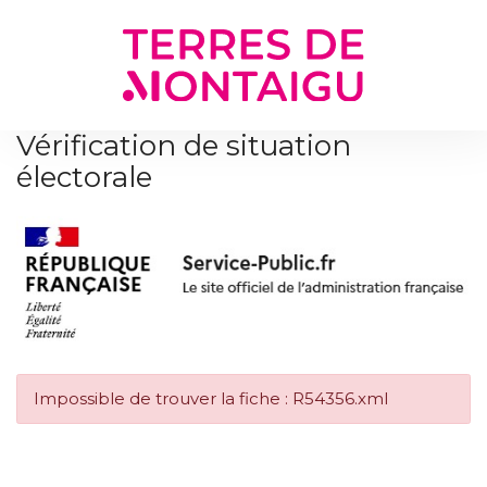
Gestion des traceurs
Vérification de situation
électorale
Impossible de trouver la fiche : R54356.xml