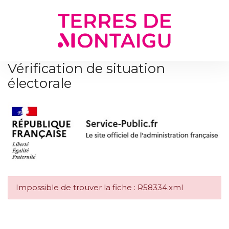
Gestion des traceurs
Vérification de situation
électorale
Impossible de trouver la fiche : R58334.xml