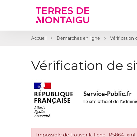
Gestion des traceurs
Accueil
Démarches en ligne
Vérification 
Vérification de s
Impossible de trouver la fiche : R58641.xml