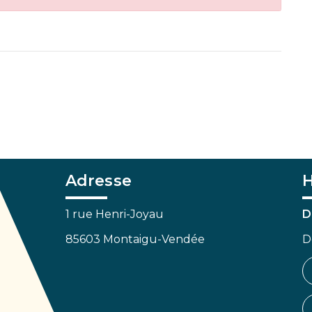
Adresse
H
1 rue Henri-Joyau
D
85603 Montaigu-Vendée
D