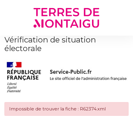
Gestion des traceurs
Vérification de situation
électorale
Impossible de trouver la fiche : R62374.xml