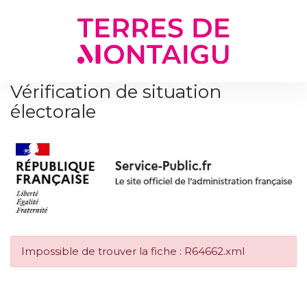
Gestion des traceurs
Vérification de situation
électorale
Impossible de trouver la fiche : R64662.xml