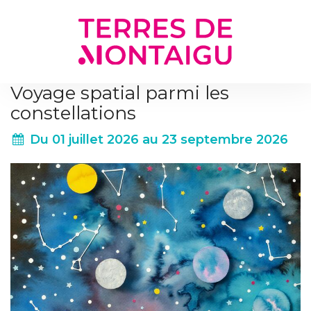
Gestion des traceurs
Voyage spatial parmi les
constellations
Du
01
juillet
2026
au
23
septembre
2026