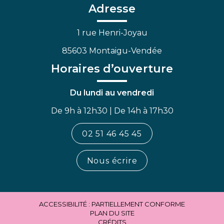
Facebook
Linkedin
Youtube
Adresse
1 rue Henri-Joyau
85603 Montaigu-Vendée
Horaires d’ouverture
Du lundi au vendredi
De 9h à 12h30 | De 14h à 17h30
02 51 46 45 45
Nous écrire
ACCESSIBILITÉ : PARTIELLEMENT CONFORME
PLAN DU SITE
CRÉDITS