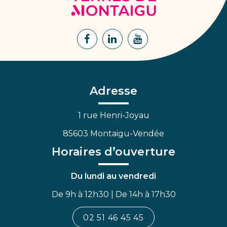
de
Montaigu
Lien
Lien
Lien
vers
vers
vers
le
le
la
compte
compte
chaîne
Facebook
Linkedin
Youtube
Adresse
1 rue Henri-Joyau
85603 Montaigu-Vendée
Horaires d’ouverture
Du lundi au vendredi
De 9h à 12h30 | De 14h à 17h30
02 51 46 45 45