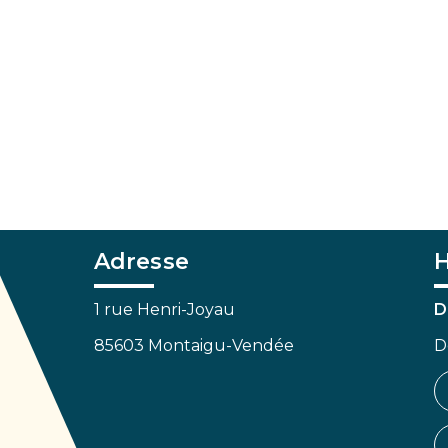
Adresse
H
1 rue Henri-Joyau
D
85603 Montaigu-Vendée
D