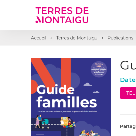
Gestion des traceurs
Accueil
Terres de Montaigu
Publications
Gu
Date
TÉ
Partage