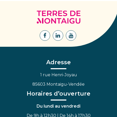
Terres
de
Montaigu
Lien
Lien
Lien
vers
vers
vers
le
le
la
compte
compte
chaîne
Facebook
Linkedin
Youtube
Adresse
1 rue Henri-Joyau
85603 Montaigu-Vendée
Horaires d’ouverture
Du lundi au vendredi
De 9h à 12h30 | De 14h à 17h30