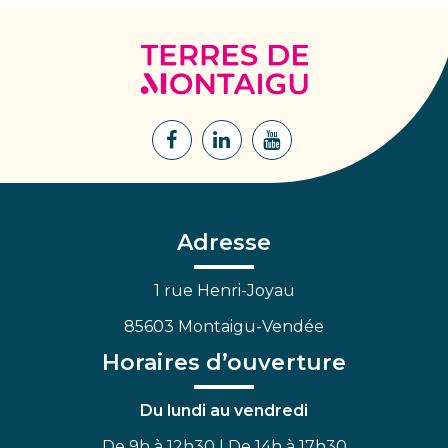
Terres
de
Montaigu
Lien
Lien
Lien
vers
vers
vers
le
le
la
compte
compte
chaîne
Facebook
Linkedin
Youtube
Adresse
1 rue Henri-Joyau
85603 Montaigu-Vendée
Horaires d’ouverture
Du lundi au vendredi
De 9h à 12h30 | De 14h à 17h30