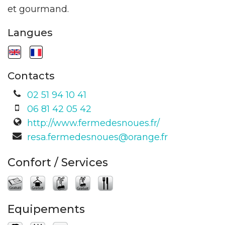
et gourmand.
Langues
Contacts
02 51 94 10 41
06 81 42 05 42
http://www.fermedesnoues.fr/
resa.fermedesnoues@orange.fr
Confort / Services
Equipements