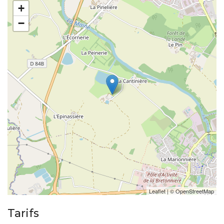
+
−
Leaflet
| ©
OpenStreetMap
Tarifs