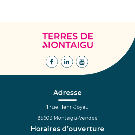
Terres
de
Montaigu
Lien
Lien
Lien
vers
vers
vers
le
le
la
compte
compte
chaîne
Facebook
Linkedin
Youtube
Adresse
1 rue Henri-Joyau
85603 Montaigu-Vendée
Horaires d’ouverture