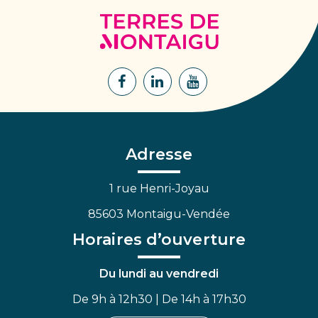
Terres
de
Montaigu
Lien
Lien
Lien
vers
vers
vers
le
le
la
compte
compte
chaîne
Facebook
Linkedin
Youtube
Adresse
1 rue Henri-Joyau
85603 Montaigu-Vendée
Horaires d’ouverture
Du lundi au vendredi
De 9h à 12h30 | De 14h à 17h30