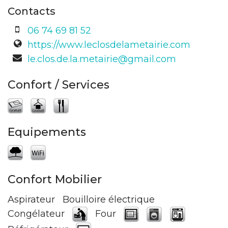
Contacts
06 74 69 81 52
https://www.leclosdelametairie.com
le.clos.de.la.metairie@gmail.com
Confort / Services
Equipements
Confort Mobilier
Aspirateur
Bouilloire électrique
Congélateur
Four