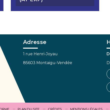
Adresse
H
1 rue Henri-Joyau
D
85603 Montaigu-Vendée
D
FORME
PLAN DU SITE
CRÉDITS
MENTIONS LÉGALES