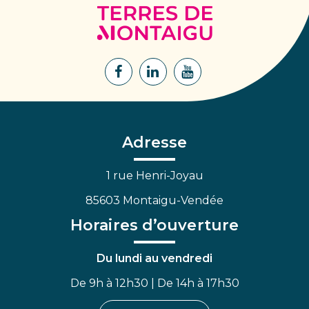
Terres
de
Montaigu
Lien
Lien
Lien
vers
vers
vers
le
le
la
compte
compte
chaîne
Facebook
Linkedin
Youtube
Adresse
1 rue Henri-Joyau
85603 Montaigu-Vendée
Horaires d’ouverture
Du lundi au vendredi
De 9h à 12h30 | De 14h à 17h30