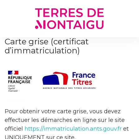
Gestion des traceurs
Carte grise (certificat
d’immatriculation)
Pour obtenir votre carte grise, vous devez
effectuer les démarches en ligne sur le site
officiel
https://immatriculation.ants.gouv.fr
et
UNIQUEMENT sur ce site.