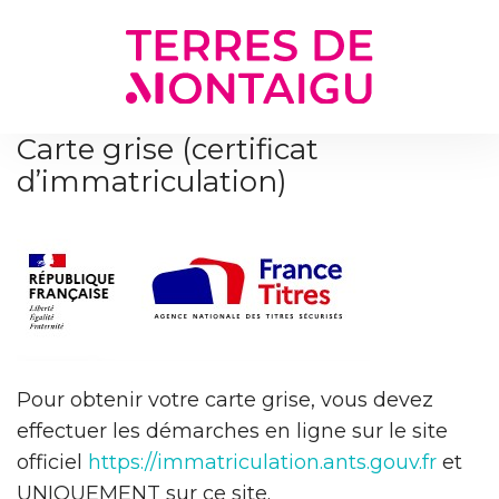
Gestion des traceurs
Carte grise (certificat
d’immatriculation)
Pour obtenir votre carte grise, vous devez
effectuer les démarches en ligne sur le site
officiel
https://immatriculation.ants.gouv.fr
et
UNIQUEMENT sur ce site.