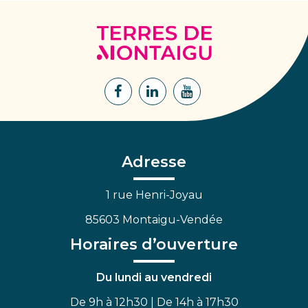
Terres
de
Montaigu
Lien
Lien
Lien
vers
vers
vers
le
le
la
compte
compte
chaîne
Facebook
Linkedin
Youtube
Adresse
1 rue Henri-Joyau
85603 Montaigu-Vendée
Horaires d’ouverture
Du lundi au vendredi
De 9h à 12h30 | De 14h à 17h30