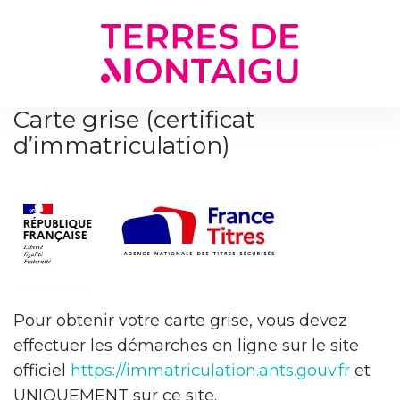
Gestion des traceurs
Carte grise (certificat
d’immatriculation)
Pour obtenir votre carte grise, vous devez
effectuer les démarches en ligne sur le site
officiel
https://immatriculation.ants.gouv.fr
et
UNIQUEMENT sur ce site.