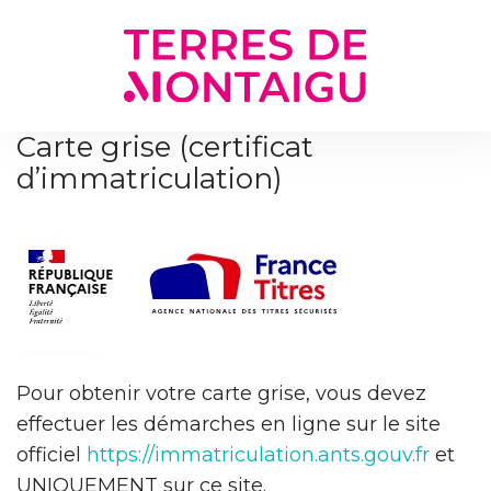
Gestion des traceurs
Carte grise (certificat
d’immatriculation)
Pour obtenir votre carte grise, vous devez
effectuer les démarches en ligne sur le site
officiel
https://immatriculation.ants.gouv.fr
et
UNIQUEMENT sur ce site.