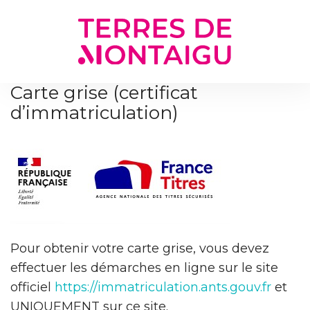
Gestion des traceurs
Carte grise (certificat
d’immatriculation)
Pour obtenir votre carte grise, vous devez
effectuer les démarches en ligne sur le site
officiel
https://immatriculation.ants.gouv.fr
et
UNIQUEMENT sur ce site.