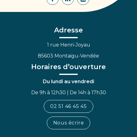
Lien
Lien
Lien
vers
vers
vers
le
le
la
compte
compte
chaîne
Facebook
Linkedin
Youtube
Adresse
1 rue Henri-Joyau
85603 Montaigu-Vendée
Horaires d’ouverture
Du lundi au vendredi
De 9h à 12h30 | De 14h à 17h30
02 51 46 45 45
Nous écrire