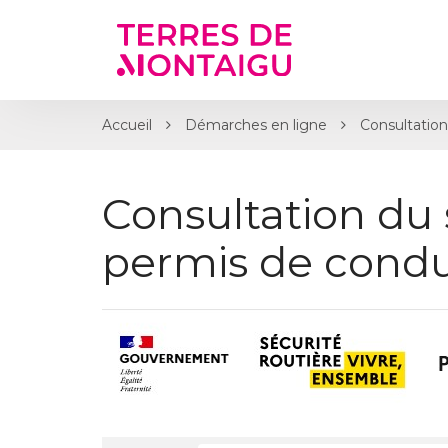
Gestion des traceurs
Accueil
Démarches en ligne
Consultation
Consultation du 
permis de condu