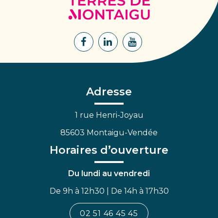
de
Montaigu
Lien
Lien
Lien
vers
vers
vers
le
le
la
compte
compte
chaîne
Facebook
Linkedin
Youtube
Adresse
1 rue Henri-Joyau
85603 Montaigu-Vendée
Horaires d’ouverture
Du lundi au vendredi
De 9h à 12h30 | De 14h à 17h30
02 51 46 45 45