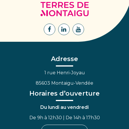
Terres
de
Montaigu
Lien
Lien
Lien
vers
vers
vers
le
le
la
compte
compte
chaîne
Facebook
Linkedin
Youtube
Adresse
1 rue Henri-Joyau
85603 Montaigu-Vendée
Horaires d’ouverture
Du lundi au vendredi
De 9h à 12h30 | De 14h à 17h30