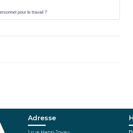
rsonnel pour le travail ?
Adresse
H
1 rue Henri-Joyau
D